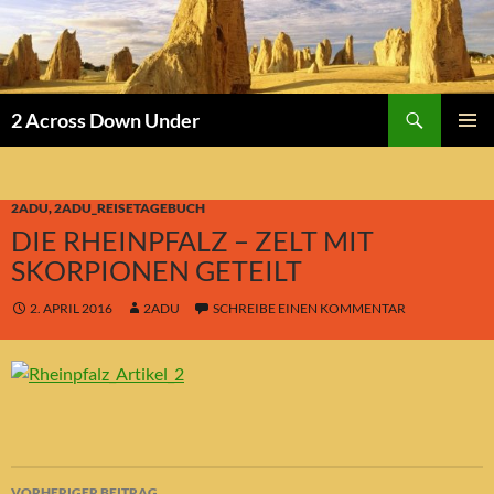
Suchen
2 Across Down Under
ZUM
PRIMÄR
INHALT
MENÜ
SPRINGEN
2ADU
,
2ADU_REISETAGEBUCH
DIE RHEINPFALZ – ZELT MIT
SKORPIONEN GETEILT
2. APRIL 2016
2ADU
SCHREIBE EINEN KOMMENTAR
Beitragsnavigation
VORHERIGER BEITRAG