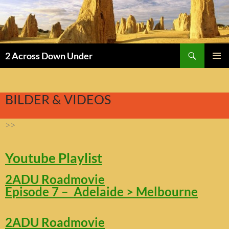
Suchen
2 Across Down Under
ZUM
PRIMÄR
INHALT
MENÜ
SPRINGEN
BILDER & VIDEOS
>>
Youtube Playlist
2ADU Roadmovie
Episode 7 – Adelaide > Melbourne
2ADU Roadmovie