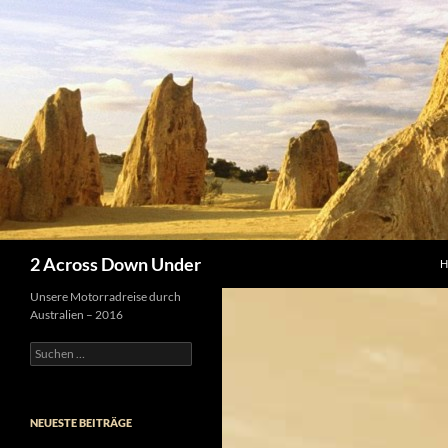
Z
Suchen
2 Across Down Under
Unsere Motorradreise durch
Australien – 2016
Suchen
nach:
NEUESTE BEITRÄGE