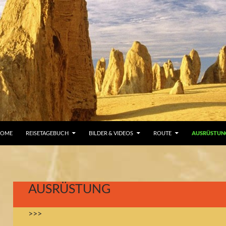
UM INHALT SPRINGEN
HOME
REISETAGEBUCH
BILDER & VIDEOS
ROUTE
AUSRÜSTUN
AUSRÜSTUNG
>>>