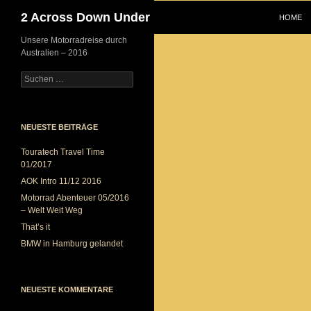
ZUM INH
Suchen
2 Across Down Under
HOME
Unsere Motorradreise durch
Australien – 2016
Suchen
nach:
NEUESTE BEITRÄGE
Touratech Travel Time
01/2017
AOK Intro 11/12 2016
Motorrad Abenteuer 05/2016
– Welt Weit Weg
That’s it
BMW in Hamburg gelandet
NEUESTE KOMMENTARE