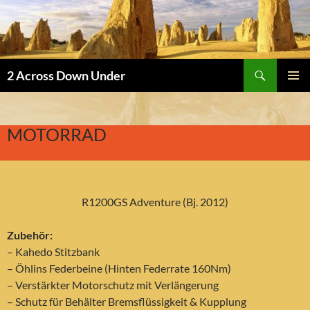
Suchen
2 Across Down Under
ZUM
PRIMÄR
INHALT
MENÜ
SPRINGEN
MOTORRAD
R1200GS Adventure (Bj. 2012)
Zubehör:
– Kahedo Stitzbank
– Öhlins Federbeine (Hinten Federrate 160Nm)
– Verstärkter Motorschutz mit Verlängerung
– Schutz für Behälter Bremsflüssigkeit & Kupplung