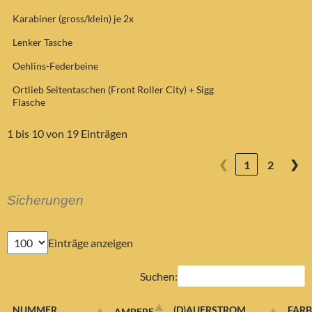
Karabiner (gross/klein) je 2x
Lenker Tasche
Oehlins-Federbeine
Ortlieb Seitentaschen (Front Roller City) + Sigg
Flasche
1 bis 10 von 19 Einträgen
❮
❯
1
2
Sicherungen
Einträge anzeigen
Suchen:
NUMMER
(D)AUERSTROM
FARB
AMPERE