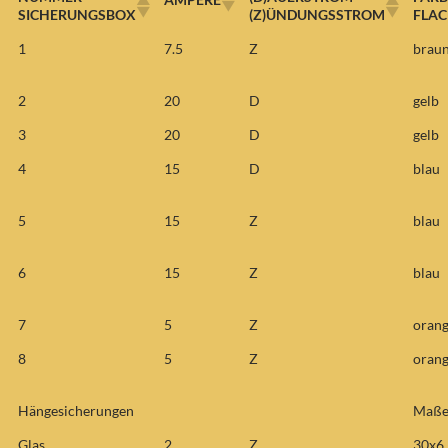
SICHERUNGSBOX
(Z)ÜNDUNGSSTROM
FLA
1
7.5
Z
brau
2
20
D
gelb
3
20
D
gelb
4
15
D
blau
5
15
Z
blau
6
15
Z
blau
7
5
Z
oran
8
5
Z
oran
Hängesicherungen
Maße
Glas
2
Z
30x6