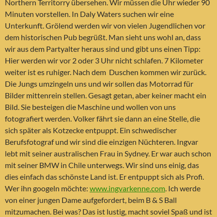
Northern Territorry übersehen. Wir müssen die Uhr wieder 90
Minuten vorstellen. In Daly Waters suchen wir eine
Unterkunft. Grölend werden wir von vielen Jugendlichen vor
dem historischen Pub begrüßt. Man sieht uns wohl an, dass
wir aus dem Partyalter heraus sind und gibt uns einen Tipp:
Hier werden wir vor 2 oder 3 Uhr nicht schlafen. 7 Kilometer
weiter ist es ruhiger. Nach dem Duschen kommen wir zurück.
Die Jungs umzingeln uns und wir sollen das Motorrad für
Bilder mittenrein stellen. Gesagt getan, aber keiner macht ein
Bild. Sie besteigen die Maschine und wollen von uns
fotografiert werden. Volker fährt sie dann an eine Stelle, die
sich später als Kotzecke entpuppt. Ein schwedischer
Berufsfotograf und wir sind die einzigen Nüchteren. Ingvar
lebt mit seiner australischen Frau in Sydney. Er war auch schon
mit seiner BMW in Chile unterwegs. Wir sind uns einig, das
dies einfach das schönste Land ist. Er entpuppt sich als Profi.
Wer ihn googeln möchte:
www.ingvarkenne.com
. Ich werde
von einer jungen Dame aufgefordert, beim B & S Ball
mitzumachen. Bei was? Das ist lustig, macht soviel Spaß und ist