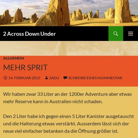
Suchen
2 Across Down Under
ZUM
PRIMÄR
INHALT
MENÜ
SPRINGEN
ALLGEMEIN
MEHR SPRIT
14. FEBRUAR 2015
2ADU
SCHREIBE EINEN KOMMENTAR
Wir haben zwar 33 Liter an der 1200er Adventure aber etwas
mehr Reserve kann in Australien nicht schaden.
Den 2 Liter habe ich gegen einen 5 Liter Kanister ausgetauscht
und die Halterung etwas verstärkt. Ausserdem lässt sich der
neue viel einfacher betanken da die Öffnung größer ist.