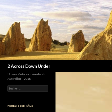
Z
Suchen
2 Across Down Under
Unsere Motorradreise durch
Australien – 2016
Suchen
nach:
NEUESTE BEITRÄGE