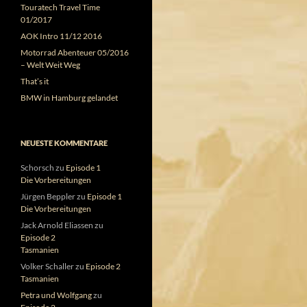
Touratech Travel Time
01/2017
AOK Intro 11/12 2016
Motorrad Abenteuer 05/2016
– Welt Weit Weg
That’s it
BMW in Hamburg gelandet
NEUESTE KOMMENTARE
Schorsch
zu
Episode 1
Die Vorbereitungen
Jürgen Beppler
zu
Episode 1
Die Vorbereitungen
Jack Arnold Eliassen
zu
Episode 2
Tasmanien
Volker Schaller
zu
Episode 2
Tasmanien
Petra und Wolfgang
zu