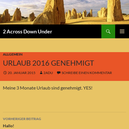
Suchen
2 Across Down Under
ZUM
PRIMÄR
INHALT
MENÜ
SPRINGEN
ALLGEMEIN
URLAUB 2016 GENEHMIGT
20. JANUAR 2015
2ADU
SCHREIBE EINEN KOMMENTAR
Meine 3 Monate Urlaub sind genehmigt. YES!
Beitragsnavigation
VORHERIGER BEITRAG
Hallo!