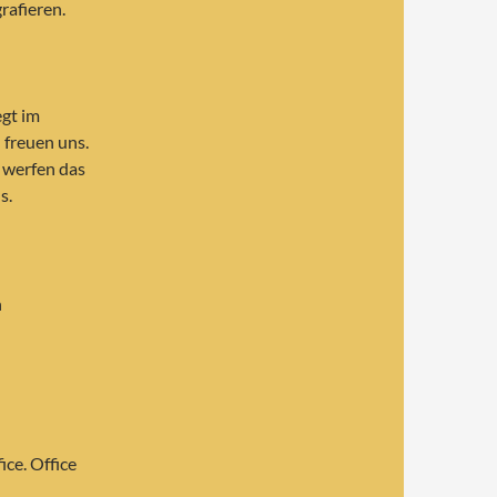
rafieren.
egt im
 freuen uns.
d werfen das
s.
n
ice. Office