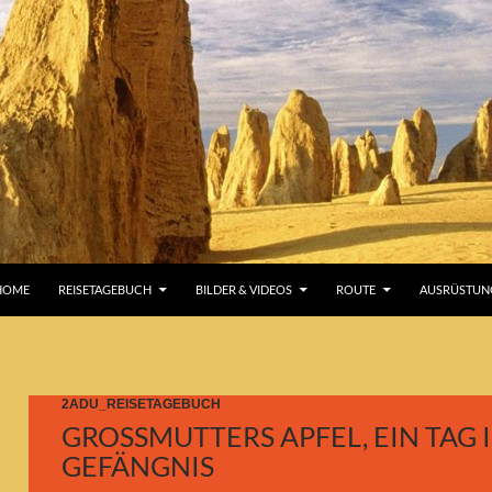
UM INHALT SPRINGEN
HOME
REISETAGEBUCH
BILDER & VIDEOS
ROUTE
AUSRÜSTUN
2ADU_REISETAGEBUCH
GROSSMUTTERS APFEL, EIN TAG IM
EFÄNGNIS