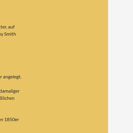
er, auf
ny Smith
 angelegt.
(damaliger
ßlichen
den 1850er