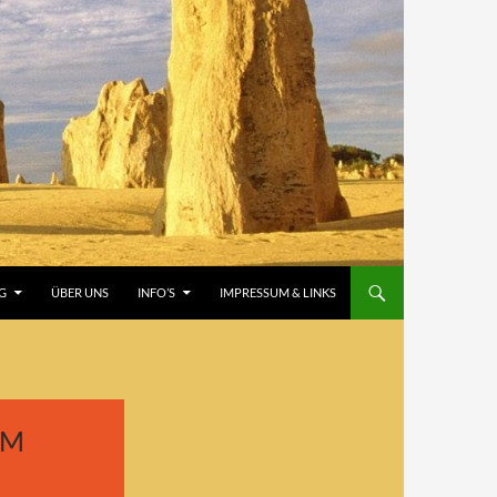
G
ÜBER UNS
INFO’S
IMPRESSUM & LINKS
 G