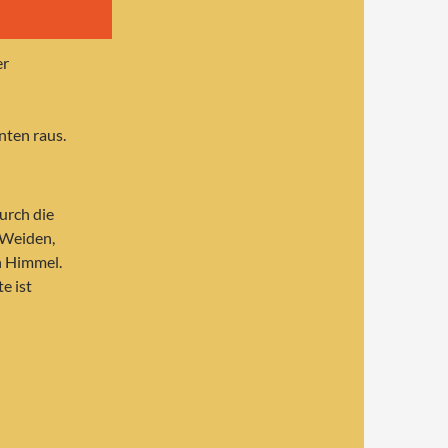
er
nten raus.
urch die
 Weiden,
n Himmel.
e ist