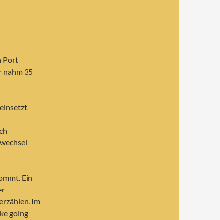
n Port
er nahm 35
einsetzt.
ich
gswechsel
kommt. Ein
er
 erzählen. Im
ike going