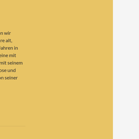
n wir
e alt,
ahren in
eine mit
 mit seinem
hose und
on seiner