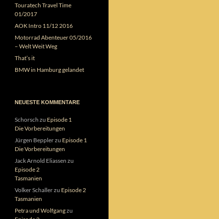
Touratech Travel Time
01/2017
AOK Intro 11/12 2016
Motorrad Abenteuer 05/2016
– Welt Weit Weg
That’s it
BMW in Hamburg gelandet
NEUESTE KOMMENTARE
Schorsch
zu
Episode 1
Die Vorbereitungen
Jürgen Beppler
zu
Episode 1
Die Vorbereitungen
Jack Arnold Eliassen
zu
Episode 2
Tasmanien
Volker Schaller
zu
Episode 2
Tasmanien
Petra und Wolfgang
zu